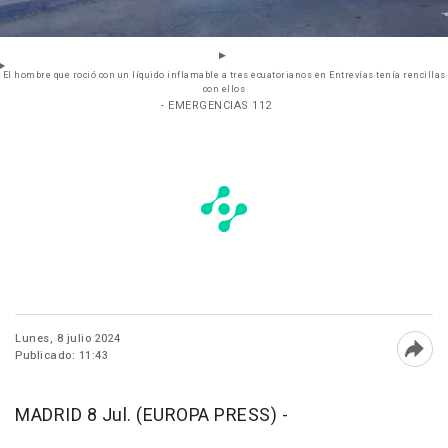
El hombre que roció con un líquido inflamable a tres ecuatorianos en Entrevías tenía rencillas
con ellos
- EMERGENCIAS 112
Lunes, 8 julio 2024
Publicado: 11:43
Abri
MADRID 8 Jul. (EUROPA PRESS) -