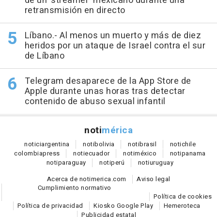
de un 'streamer' mexicano durante una
retransmisión en directo
Líbano.- Al menos un muerto y más de diez
heridos por un ataque de Israel contra el sur
de Líbano
Telegram desaparece de la App Store de
Apple durante unas horas tras detectar
contenido de abuso sexual infantil
noti
mérica
notici
argentina
noti
bolivia
noti
brasil
noti
chile
colombia
press
noti
ecuador
noti
méxico
noti
panama
noti
paraguay
noti
perú
noti
uruguay
Acerca de notimerica.com
Aviso legal
Cumplimiento normativo
Política de cookies
Política de privacidad
Kiosko Google Play
Hemeroteca
Publicidad estatal