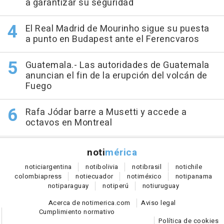
a garantizar su seguridad
El Real Madrid de Mourinho sigue su puesta
a punto en Budapest ante el Ferencvaros
Guatemala.- Las autoridades de Guatemala
anuncian el fin de la erupción del volcán de
Fuego
Rafa Jódar barre a Musetti y accede a
octavos en Montreal
noti
mérica
notici
argentina
noti
bolivia
noti
brasil
noti
chile
colombia
press
noti
ecuador
noti
méxico
noti
panama
noti
paraguay
noti
perú
noti
uruguay
Acerca de notimerica.com
Aviso legal
Cumplimiento normativo
Política de cookies