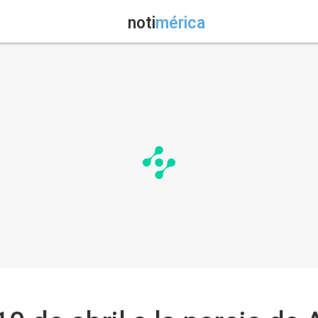
noti
mérica