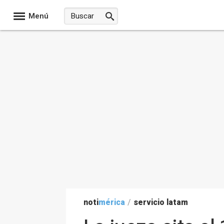
Menú
noti
mérica
/
servicio latam