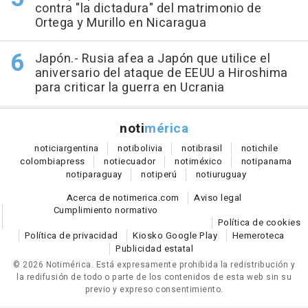
contra "la dictadura" del matrimonio de
Ortega y Murillo en Nicaragua
Japón.- Rusia afea a Japón que utilice el
aniversario del ataque de EEUU a Hiroshima
para criticar la guerra en Ucrania
noti
mérica
notici
argentina
noti
bolivia
noti
brasil
noti
chile
colombia
press
noti
ecuador
noti
méxico
noti
panama
noti
paraguay
noti
perú
noti
uruguay
Acerca de notimerica.com
Aviso legal
Cumplimiento normativo
Política de cookies
Política de privacidad
Kiosko Google Play
Hemeroteca
Publicidad estatal
© 2026 Notimérica.
Está expresamente prohibida la redistribución y
la redifusión de todo o parte de los contenidos de esta web sin su
previo y expreso consentimiento.