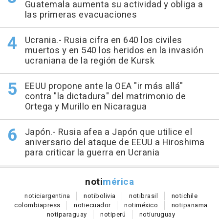
Guatemala aumenta su actividad y obliga a
las primeras evacuaciones
Ucrania.- Rusia cifra en 640 los civiles
muertos y en 540 los heridos en la invasión
ucraniana de la región de Kursk
EEUU propone ante la OEA "ir más allá"
contra "la dictadura" del matrimonio de
Ortega y Murillo en Nicaragua
Japón.- Rusia afea a Japón que utilice el
aniversario del ataque de EEUU a Hiroshima
para criticar la guerra en Ucrania
noti
mérica
notici
argentina
noti
bolivia
noti
brasil
noti
chile
colombia
press
noti
ecuador
noti
méxico
noti
panama
noti
paraguay
noti
perú
noti
uruguay