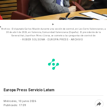
Archivo - El diputado Carlos Mazón durante una sesión de control, en Les Corts Valencianes, a
30 de abril de 2026, en Valencia, Comunidad Valenciana (España). El presidente de la
Generalitat, Juanfran Pérez Llorca, se somete a las preguntas de control de
- ROBER SOLSONA - EUROPA PRESS - ARCHIVO
Europa Press Servicio Latam
Miércoles, 10 junio 2026
Publicado: 17:09
Abri