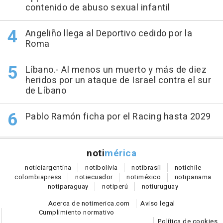
contenido de abuso sexual infantil
Angeliño llega al Deportivo cedido por la
Roma
Líbano.- Al menos un muerto y más de diez
heridos por un ataque de Israel contra el sur
de Líbano
Pablo Ramón ficha por el Racing hasta 2029
noti
mérica
notici
argentina
noti
bolivia
noti
brasil
noti
chile
colombia
press
noti
ecuador
noti
méxico
noti
panama
noti
paraguay
noti
perú
noti
uruguay
Acerca de notimerica.com
Aviso legal
Cumplimiento normativo
Política de cookies