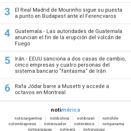
El Real Madrid de Mourinho sigue su puesta
a punto en Budapest ante el Ferencvaros
Guatemala.- Las autoridades de Guatemala
anuncian el fin de la erupción del volcán de
Fuego
Irán.- EEUU sanciona a dos casas de cambio,
cinco empresas y cuatro personas del
sistema bancario "fantasma" de Irán
Rafa Jódar barre a Musetti y accede a
octavos en Montreal
noti
mérica
notici
argentina
noti
bolivia
noti
brasil
noti
chile
colombia
press
noti
ecuador
noti
méxico
noti
panama
noti
paraguay
noti
perú
noti
uruguay