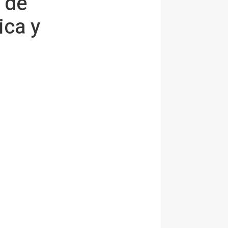
 de
ica y