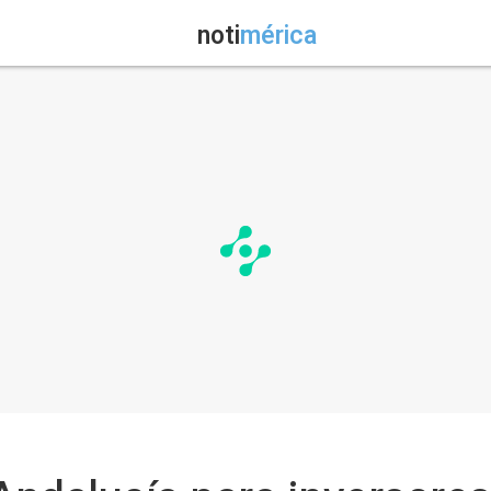
noti
mérica