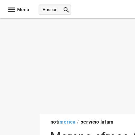
Menú
noti
mérica
/
servicio latam