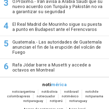
O.Próximo.- Irán avisa a Arabia Saudí que su
nuevo acuerdo con Turquía y Pakistán no va
a garantizar su seguridad
El Real Madrid de Mourinho sigue su puesta
a punto en Budapest ante el Ferencvaros
Guatemala.- Las autoridades de Guatemala
anuncian el fin de la erupción del volcán de
Fuego
Rafa Jódar barre a Musetti y accede a
octavos en Montreal
noti
mérica
notici
argentina
noti
bolivia
noti
brasil
noti
chile
colombia
press
noti
ecuador
noti
méxico
noti
panama
noti
paraguay
noti
perú
noti
uruguay