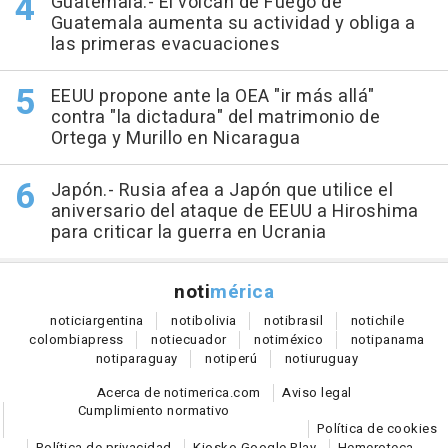
Guatemala.- El volcán de Fuego de
Guatemala aumenta su actividad y obliga a
las primeras evacuaciones
EEUU propone ante la OEA "ir más allá"
contra "la dictadura" del matrimonio de
Ortega y Murillo en Nicaragua
Japón.- Rusia afea a Japón que utilice el
aniversario del ataque de EEUU a Hiroshima
para criticar la guerra en Ucrania
noti
mérica
notici
argentina
noti
bolivia
noti
brasil
noti
chile
colombia
press
noti
ecuador
noti
méxico
noti
panama
noti
paraguay
noti
perú
noti
uruguay
Acerca de notimerica.com
Aviso legal
Cumplimiento normativo
Política de cookies
Política de privacidad
Kiosko Google Play
Hemeroteca