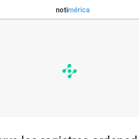
noti
mérica