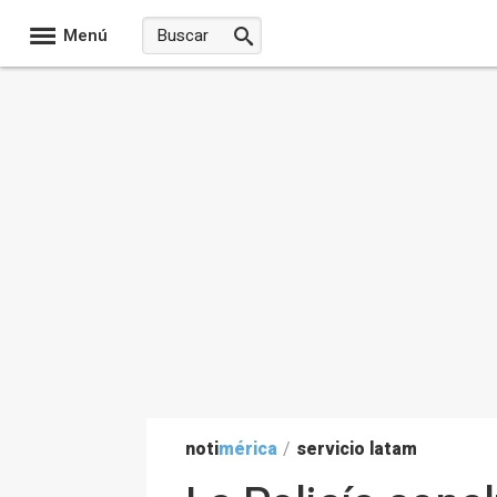
Menú
noti
mérica
/
servicio latam