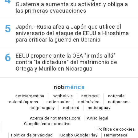
Guatemala aumenta su actividad y obliga a
las primeras evacuaciones
Japón.- Rusia afea a Japón que utilice el
aniversario del ataque de EEUU a Hiroshima
para criticar la guerra en Ucrania
EEUU propone ante la OEA "ir más allá"
contra "la dictadura" del matrimonio de
Ortega y Murillo en Nicaragua
noti
mérica
notici
argentina
noti
bolivia
noti
brasil
noti
chile
colombia
press
noti
ecuador
noti
méxico
noti
panama
noti
paraguay
noti
perú
noti
uruguay
Acerca de notimerica.com
Aviso legal
Cumplimiento normativo
Política de cookies
Política de privacidad
Kiosko Google Play
Hemeroteca