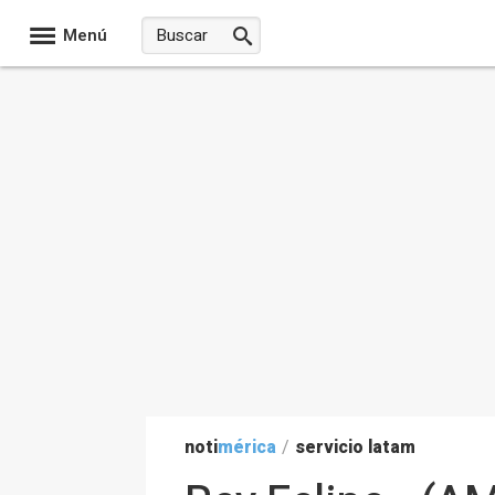
Menú
noti
mérica
/
servicio latam