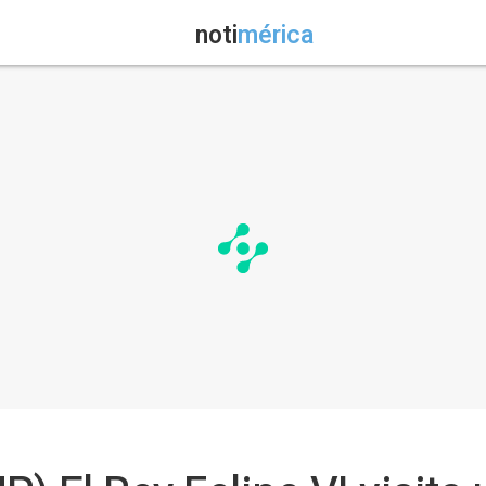
noti
mérica