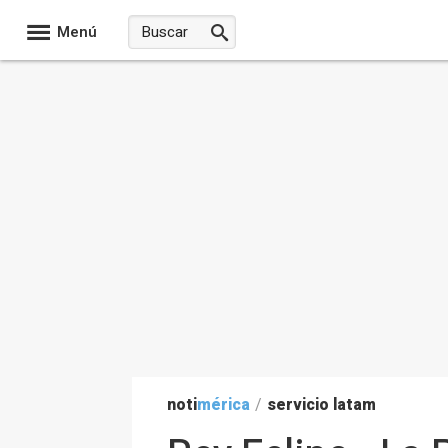
Menú
noti
mérica
/
servicio latam