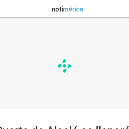
noti
mérica