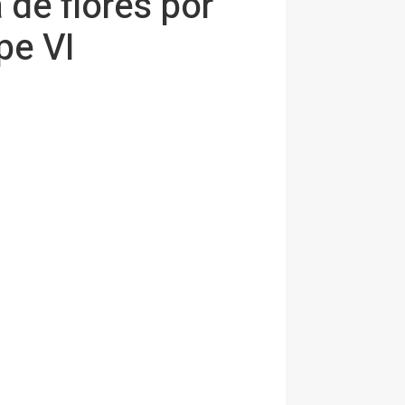
 de flores por
pe VI