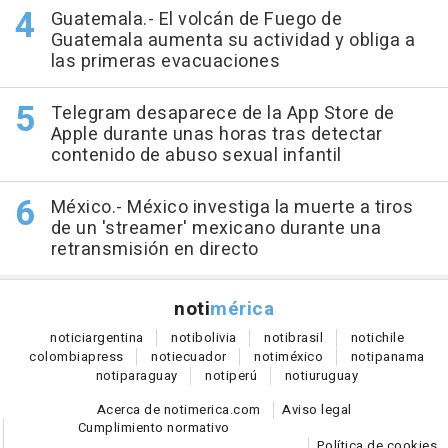
Guatemala.- El volcán de Fuego de
Guatemala aumenta su actividad y obliga a
las primeras evacuaciones
Telegram desaparece de la App Store de
Apple durante unas horas tras detectar
contenido de abuso sexual infantil
México.- México investiga la muerte a tiros
de un 'streamer' mexicano durante una
retransmisión en directo
noti
mérica
notici
argentina
noti
bolivia
noti
brasil
noti
chile
colombia
press
noti
ecuador
noti
méxico
noti
panama
noti
paraguay
noti
perú
noti
uruguay
Acerca de notimerica.com
Aviso legal
Cumplimiento normativo
Política de cookies