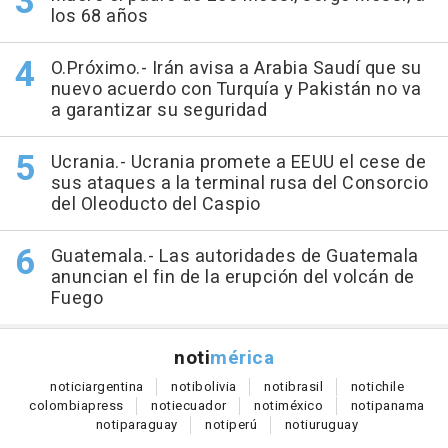
los 68 años
O.Próximo.- Irán avisa a Arabia Saudí que su
nuevo acuerdo con Turquía y Pakistán no va
a garantizar su seguridad
Ucrania.- Ucrania promete a EEUU el cese de
sus ataques a la terminal rusa del Consorcio
del Oleoducto del Caspio
Guatemala.- Las autoridades de Guatemala
anuncian el fin de la erupción del volcán de
Fuego
noti
mérica
notici
argentina
noti
bolivia
noti
brasil
noti
chile
colombia
press
noti
ecuador
noti
méxico
noti
panama
noti
paraguay
noti
perú
noti
uruguay