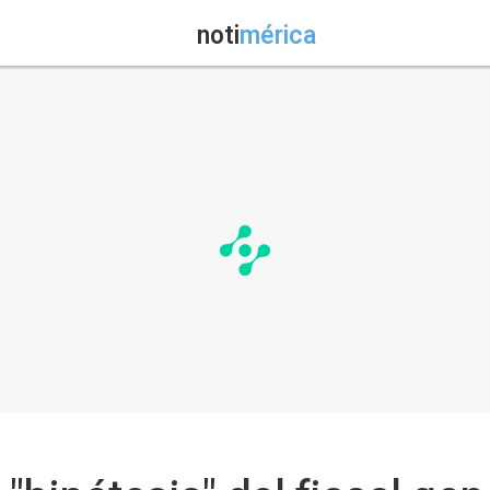
noti
mérica