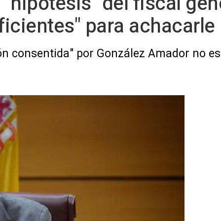
 "hipótesis" del fiscal gen
ficientes" para achacarle l
ón consentida" por González Amador no es