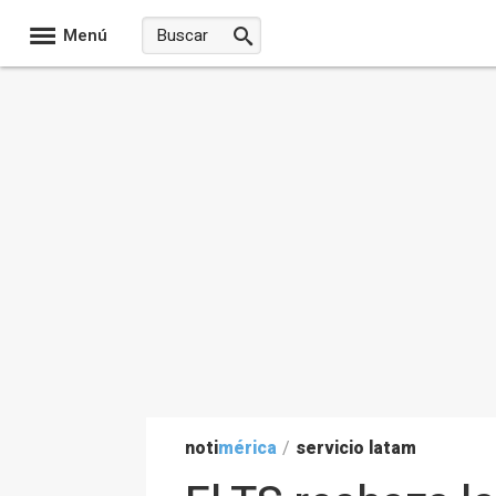
Menú
noti
mérica
/
servicio latam