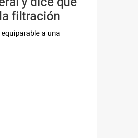
eral y dice que
a filtración
 equiparable a una