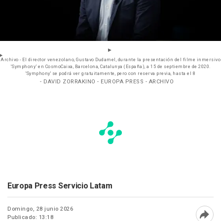
Archivo - El director venezolano, Gustavo Dudamel, durante la presentación del filme inmersivo
‘Symphony’ en CosmoCaixa, Barcelona, Catalunya (España), a 15 de septiembre de 2020.
'Symphony' se podrá ver gratuitamente, pero con reserva previa, hasta el 8
- DAVID ZORRAKINO - EUROPA PRESS - ARCHIVO
Europa Press Servicio Latam
Domingo, 28 junio 2026
Publicado: 13:18
Abri