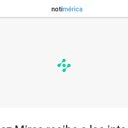
noti
mérica