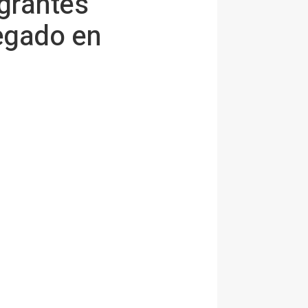
egrantes
egado en