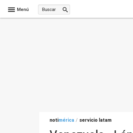
Menú
noti
mérica
/
servicio latam