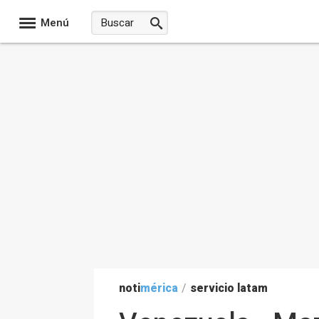
Menú
noti
mérica
/
servicio latam