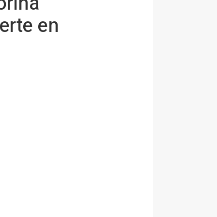
orina
erte en