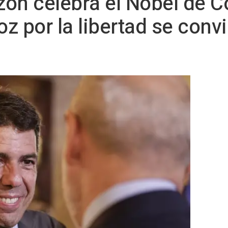
ón celebra el Nobel de C
z por la libertad se convi
"