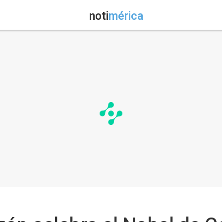
noti
mérica