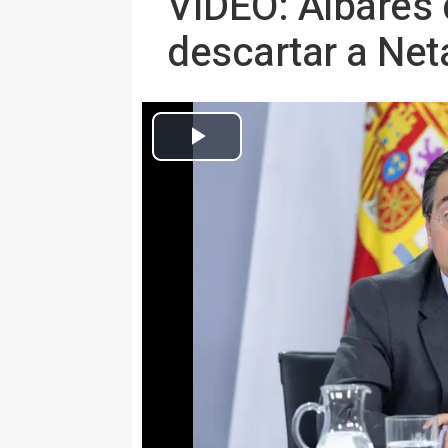
VÍDEO: Albares 
descartar a Net
Archivo - El ministro de Asuntos Exteriores, Unión 
MADRID 25 May. (EUROPA PRES