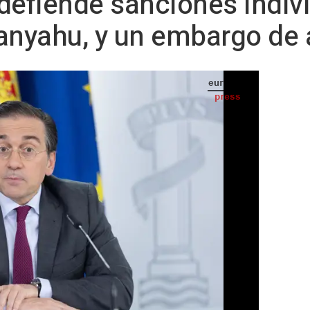
defiende sanciones indivi
anyahu, y un embargo de 
Europea y Cooperación, José Manuel Albares - Eduardo Parra - Europa Press - Archivo
S TELEVISIÓN) -