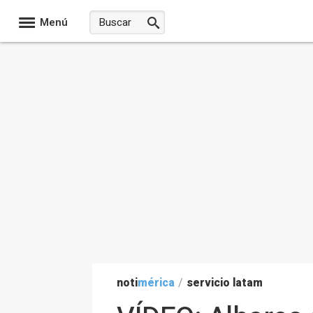
Menú
noti
mérica
/
servicio latam