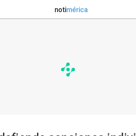
noti
mérica