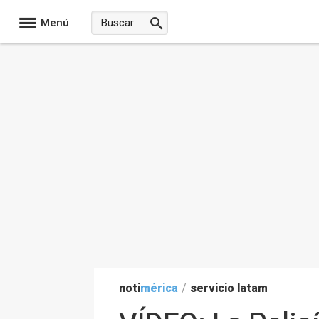
Menú
noti
mérica
/
servicio latam