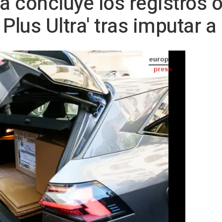
ía concluye los registros
o Plus Ultra' tras imputar 
erraz, a 19 de mayo de 2026, en Madrid (España). La UDEF ha registrado la oficina del
 con él, como la de la empresa de sus hijas, tras da - Matias Chiofalo - Europa Press
S TELEVISIÓN) -