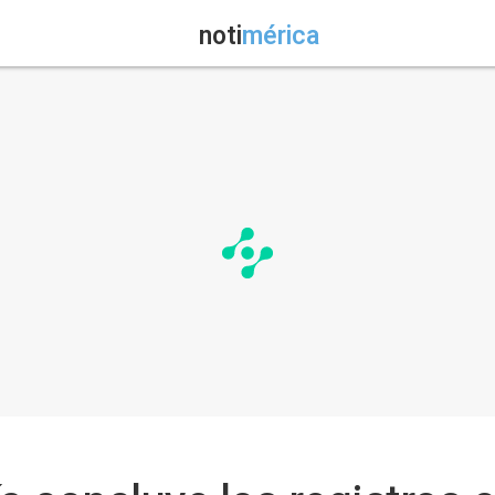
noti
mérica