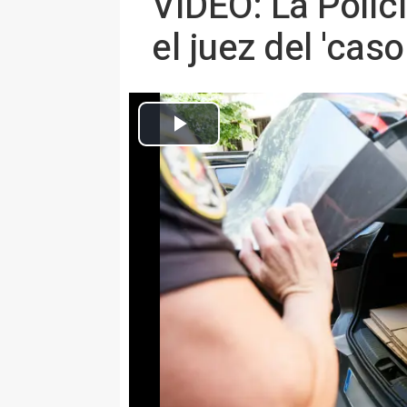
VÍDEO: La Polic
el juez del 'cas
Agentes de la Policía Nacional salen de la oficina de Zapatero en F
expresidente, así como otras oficinas relacionadas
MADRID 19 May. (EUROPA PRES