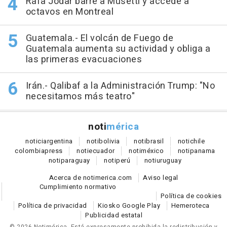
Rafa Jódar barre a Musetti y accede a
octavos en Montreal
Guatemala.- El volcán de Fuego de
Guatemala aumenta su actividad y obliga a
las primeras evacuaciones
Irán.- Qalibaf a la Administración Trump: "No
necesitamos más teatro"
noti
mérica
notici
argentina
noti
bolivia
noti
brasil
noti
chile
colombia
press
noti
ecuador
noti
méxico
noti
panama
noti
paraguay
noti
perú
noti
uruguay
Acerca de notimerica.com
Aviso legal
Cumplimiento normativo
Política de cookies
Política de privacidad
Kiosko Google Play
Hemeroteca
Publicidad estatal