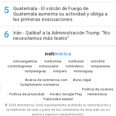
Guatemala.- El volcán de Fuego de
Guatemala aumenta su actividad y obliga a
las primeras evacuaciones
Irán.- Qalibaf a la Administración Trump: "No
necesitamos más teatro"
noti
mérica
notici
argentina
noti
bolivia
noti
brasil
noti
chile
colombia
press
noti
ecuador
noti
méxico
noti
panama
noti
paraguay
noti
perú
noti
uruguay
Acerca de notimerica.com
Aviso legal
Cumplimiento normativo
Política de cookies
Política de privacidad
Kiosko Google Play
Hemeroteca
Publicidad estatal
© 2026 Notimérica.
Está expresamente prohibida la redistribución y
la redifusión de todo o parte de los contenidos de esta web sin su
previo y expreso consentimiento.