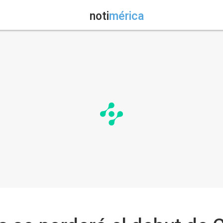
noti
mérica