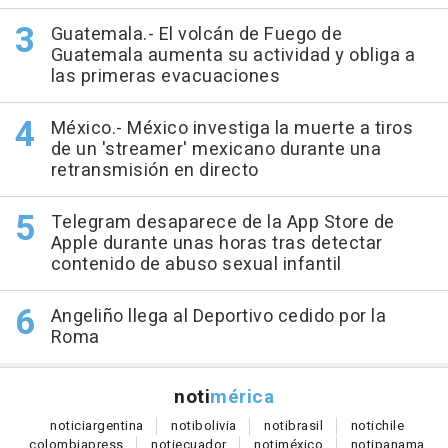
Guatemala.- El volcán de Fuego de
Guatemala aumenta su actividad y obliga a
las primeras evacuaciones
México.- México investiga la muerte a tiros
de un 'streamer' mexicano durante una
retransmisión en directo
Telegram desaparece de la App Store de
Apple durante unas horas tras detectar
contenido de abuso sexual infantil
Angeliño llega al Deportivo cedido por la
Roma
noti
mérica
notici
argentina
noti
bolivia
noti
brasil
noti
chile
colombia
press
noti
ecuador
noti
méxico
noti
panama