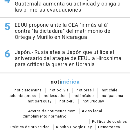
Guatemala aumenta su actividad y obliga a
las primeras evacuaciones
EEUU propone ante la OEA "ir más allá"
contra "la dictadura" del matrimonio de
Ortega y Murillo en Nicaragua
Japón.- Rusia afea a Japón que utilice el
aniversario del ataque de EEUU a Hiroshima
para criticar la guerra en Ucrania
noti
mérica
notici
argentina
noti
bolivia
noti
brasil
noti
chile
colombia
press
noti
ecuador
noti
méxico
noti
panama
noti
paraguay
noti
perú
noti
uruguay
Acerca de notimerica.com
Aviso legal
Cumplimiento normativo
Política de cookies
Política de privacidad
Kiosko Google Play
Hemeroteca