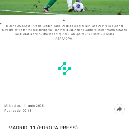
10 June 2025, Saudi Arabia, Jeddah: Saudi Arabia's Ali Majrashi and Australia's Connor
Metcalfe battle for the ball during the FIFA World Cup Asian qualifiers soccer match between
Saudi Arabia and Australia at King Abdullah Sports City. Photo: -/SPA/dpa
- -/SPA/DPA
Miércoles, 11 junio 2025
Publicado: 00:18
Abri
MADRID, 11 (EUROPA PRESS)