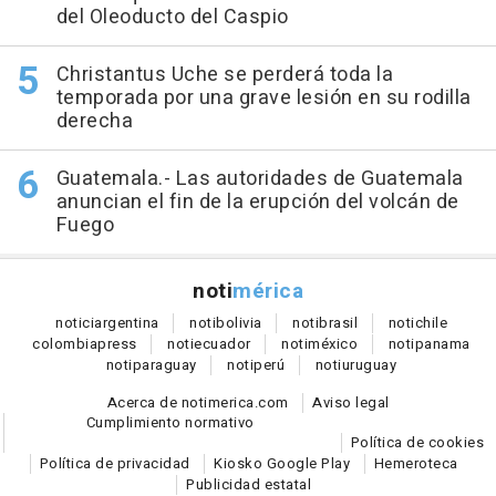
del Oleoducto del Caspio
Christantus Uche se perderá toda la
temporada por una grave lesión en su rodilla
derecha
Guatemala.- Las autoridades de Guatemala
anuncian el fin de la erupción del volcán de
Fuego
noti
mérica
notici
argentina
noti
bolivia
noti
brasil
noti
chile
colombia
press
noti
ecuador
noti
méxico
noti
panama
noti
paraguay
noti
perú
noti
uruguay
Acerca de notimerica.com
Aviso legal
Cumplimiento normativo
Política de cookies
Política de privacidad
Kiosko Google Play
Hemeroteca
Publicidad estatal