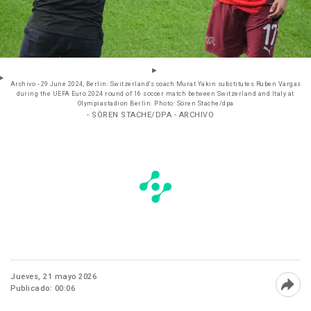
Archivo - 29 June 2024, Berlin: Switzerland's coach Murat Yakin substitutes Ruben Vargas
during the UEFA Euro 2024 round of 16 soccer match between Switzerland and Italy at
Olympiastadion Berlin. Photo: Sören Stache/dpa
- SÖREN STACHE/DPA - ARCHIVO
Jueves, 21 mayo 2026
Publicado: 00:06
Abri