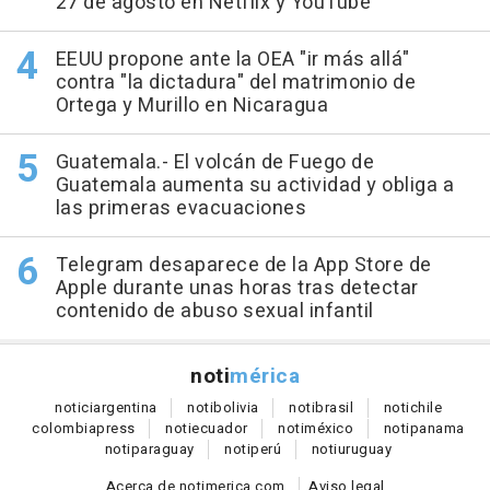
27 de agosto en Netflix y YouTube
EEUU propone ante la OEA "ir más allá"
contra "la dictadura" del matrimonio de
Ortega y Murillo en Nicaragua
Guatemala.- El volcán de Fuego de
Guatemala aumenta su actividad y obliga a
las primeras evacuaciones
Telegram desaparece de la App Store de
Apple durante unas horas tras detectar
contenido de abuso sexual infantil
noti
mérica
notici
argentina
noti
bolivia
noti
brasil
noti
chile
colombia
press
noti
ecuador
noti
méxico
noti
panama
noti
paraguay
noti
perú
noti
uruguay
Acerca de notimerica.com
Aviso legal