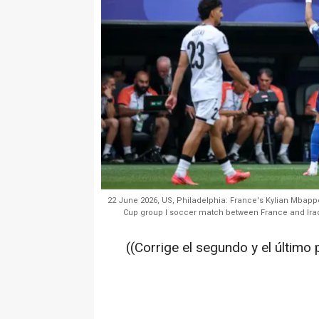
22 June 2026, US, Philadelphia: France's Kylian Mbappe 
Cup group I soccer match between France and Iraq
((Corrige el segundo y el último 