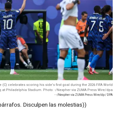
(C) celebrates scoring his side's first goal during the 2026 FIFA World
 at Philadelphia Stadium. Photo: -/Nexpher via ZUMA Press Wire/dpa
- -/Nexpher via ZUMA Press Wire/dp / DPA
párrafos. Disculpen las molestias))