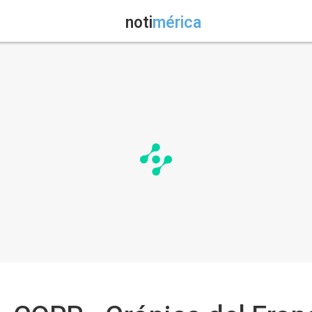
noti
mérica