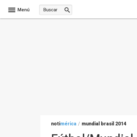
Menú
noti
mérica
/
mundial brasil 2014