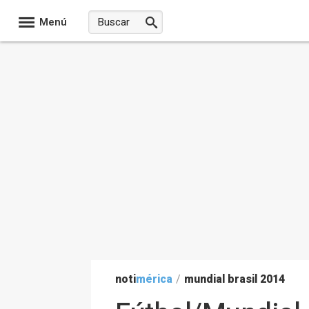
Menú
noti
mérica
/
mundial brasil 2014