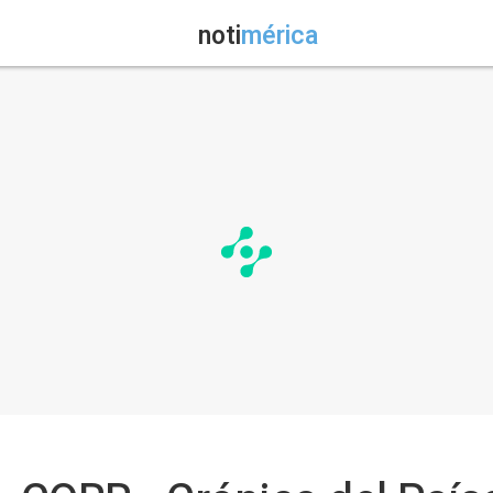
noti
mérica