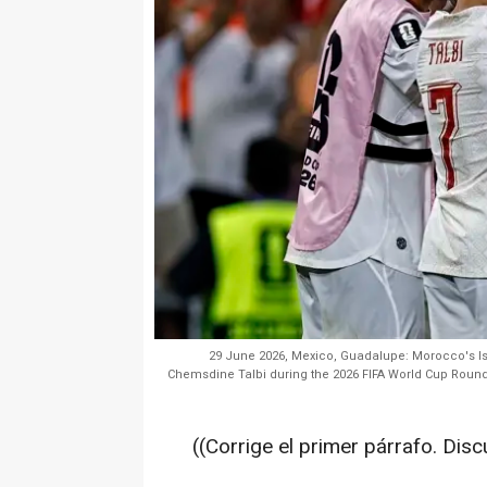
29 June 2026, Mexico, Guadalupe: Morocco's Iss
Chemsdine Talbi during the 2026 FIFA World Cup Roun
((Corrige el primer párrafo. Disc