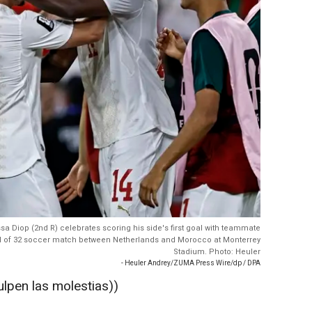
a Diop (2nd R) celebrates scoring his side's first goal with teammate
d of 32 soccer match between Netherlands and Morocco at Monterrey
Stadium. Photo: Heuler
- Heuler Andrey/ZUMA Press Wire/dp / DPA
ulpen las molestias))