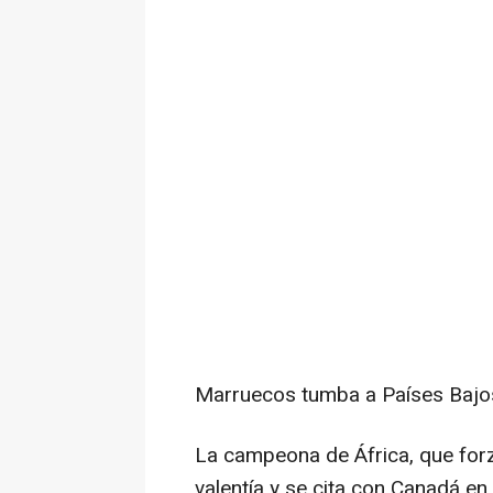
Marruecos tumba a Países Bajos
La campeona de África, que forz
valentía y se cita con Canadá en