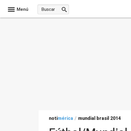
Menú
noti
mérica
/
mundial brasil 2014