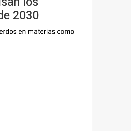
isan los
 de 2030
uerdos en materias como