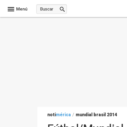
Menú
noti
mérica
/
mundial brasil 2014