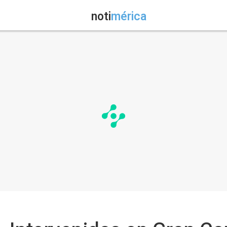
noti
mérica