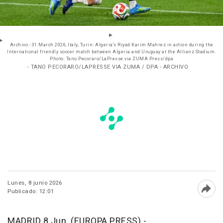
Archivo - 31 March 2026, Italy, Turin: Algeria's Riyad Karim Mahrez in action during the
International friendly soccer match between Algeria and Uruguay at the Allianz Stadium.
Photo: Tano Pecoraro/LaPresse via ZUMA Press/dpa
- TANO PECORARO/LAPRESSE VIA ZUMA / DPA - ARCHIVO
Lunes, 8 junio 2026
Publicado: 12:01
Abri
MADRID 8 Jun. (EUROPA PRESS) -