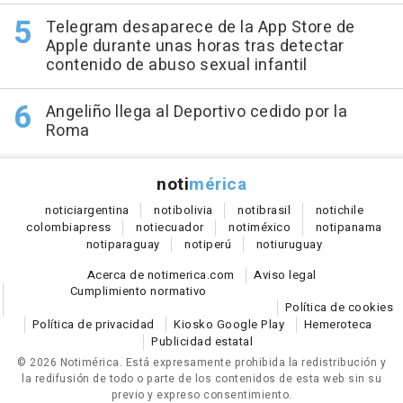
Telegram desaparece de la App Store de
Apple durante unas horas tras detectar
contenido de abuso sexual infantil
Angeliño llega al Deportivo cedido por la
Roma
noti
mérica
notici
argentina
noti
bolivia
noti
brasil
noti
chile
colombia
press
noti
ecuador
noti
méxico
noti
panama
noti
paraguay
noti
perú
noti
uruguay
Acerca de notimerica.com
Aviso legal
Cumplimiento normativo
Política de cookies
Política de privacidad
Kiosko Google Play
Hemeroteca
Publicidad estatal
© 2026 Notimérica.
Está expresamente prohibida la redistribución y
la redifusión de todo o parte de los contenidos de esta web sin su
previo y expreso consentimiento.