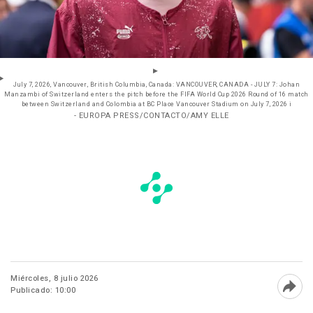
July 7, 2026, Vancouver, British Columbia, Canada: VANCOUVER, CANADA - JULY 7: Johan
Manzambi of Switzerland enters the pitch before the FIFA World Cup 2026 Round of 16 match
between Switzerland and Colombia at BC Place Vancouver Stadium on July 7, 2026 i
- EUROPA PRESS/CONTACTO/AMY ELLE
Miércoles, 8 julio 2026
Publicado: 10:00
Abri