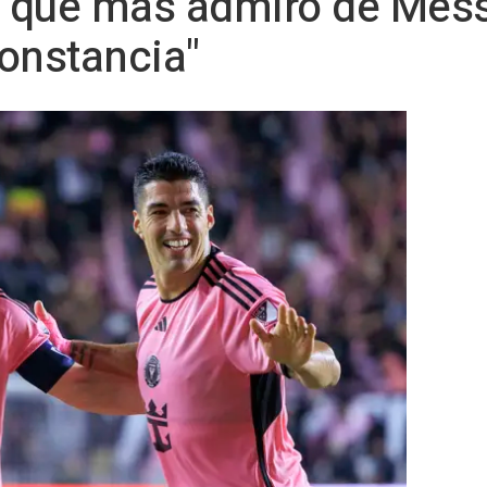
o que más admiro de Mess
onstancia"