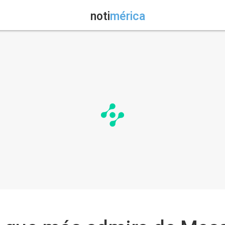
noti
mérica