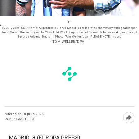
07 July 2026, US, Atlanta: Argentina's Lionel Messi (L) celebrates the victory with goalkeeper
Juan Musso the victory in the 2026 FIFA World Cup Round of 16 match between Argentina and
Egypt at Atlanta Stadium. Photo: Tom Weller/dpa - PLEASE NOTE: In acco
- TOM WELLER/DPA
Miércoles, 8 julio 2026
Publicado: 10:59
Abri
MADRID, 8 (EUROPA PRESS)