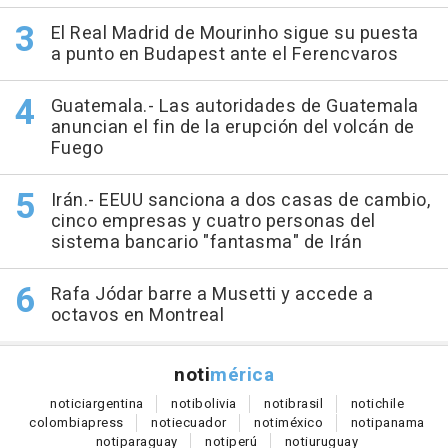
El Real Madrid de Mourinho sigue su puesta
a punto en Budapest ante el Ferencvaros
Guatemala.- Las autoridades de Guatemala
anuncian el fin de la erupción del volcán de
Fuego
Irán.- EEUU sanciona a dos casas de cambio,
cinco empresas y cuatro personas del
sistema bancario "fantasma" de Irán
Rafa Jódar barre a Musetti y accede a
octavos en Montreal
noti
mérica
notici
argentina
noti
bolivia
noti
brasil
noti
chile
colombia
press
noti
ecuador
noti
méxico
noti
panama
noti
paraguay
noti
perú
noti
uruguay