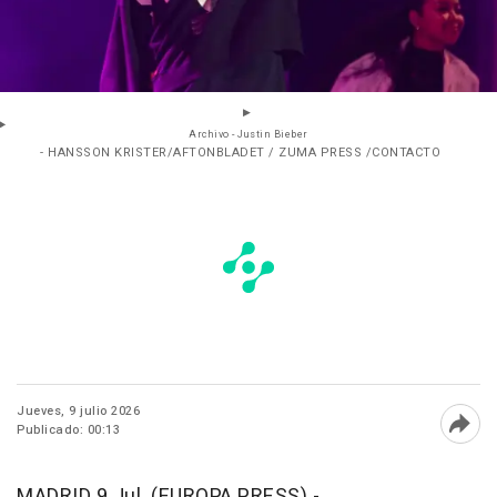
Archivo - Justin Bieber
- HANSSON KRISTER/AFTONBLADET / ZUMA PRESS /CONTACTO
Jueves, 9 julio 2026
Publicado: 00:13
Abri
MADRID 9 Jul. (EUROPA PRESS) -