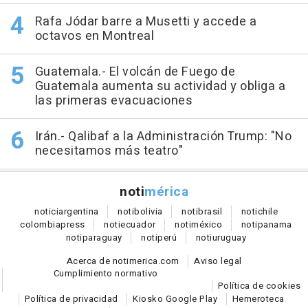
Rafa Jódar barre a Musetti y accede a
octavos en Montreal
Guatemala.- El volcán de Fuego de
Guatemala aumenta su actividad y obliga a
las primeras evacuaciones
Irán.- Qalibaf a la Administración Trump: "No
necesitamos más teatro"
noti
mérica
notici
argentina
noti
bolivia
noti
brasil
noti
chile
colombia
press
noti
ecuador
noti
méxico
noti
panama
noti
paraguay
noti
perú
noti
uruguay
Acerca de notimerica.com
Aviso legal
Cumplimiento normativo
Política de cookies
Política de privacidad
Kiosko Google Play
Hemeroteca