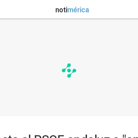
noti
mérica