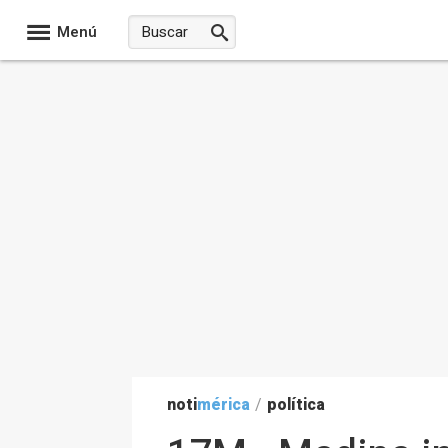
Menú
noti
mérica
/
política