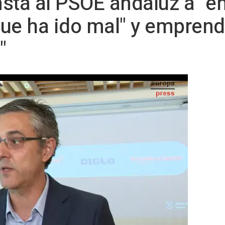
sta al PSOE andaluz a "e
 que ha ido mal" y empren
"
Eduardo Madina. - EUROPA PRESS
-