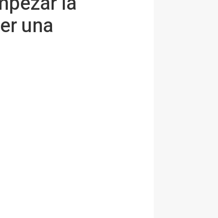
mpezar la
der una