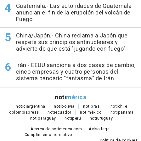
Guatemala.- Las autoridades de Guatemala
anuncian el fin de la erupción del volcán de
Fuego
China/Japón.- China reclama a Japón que
respete sus principios antinucleares y
advierte de que está "jugando con fuego"
Irán.- EEUU sanciona a dos casas de cambio,
cinco empresas y cuatro personas del
sistema bancario "fantasma" de Irán
noti
mérica
notici
argentina
noti
bolivia
noti
brasil
noti
chile
colombia
press
noti
ecuador
noti
méxico
noti
panama
noti
paraguay
noti
perú
noti
uruguay
Acerca de notimerica.com
Aviso legal
Cumplimiento normativo
Política de cookies