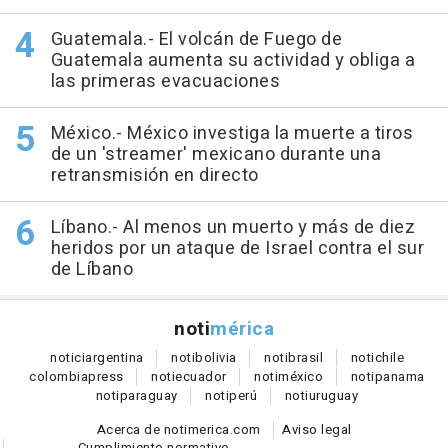
Guatemala.- El volcán de Fuego de
Guatemala aumenta su actividad y obliga a
las primeras evacuaciones
México.- México investiga la muerte a tiros
de un 'streamer' mexicano durante una
retransmisión en directo
Líbano.- Al menos un muerto y más de diez
heridos por un ataque de Israel contra el sur
de Líbano
noti
mérica
notici
argentina
noti
bolivia
noti
brasil
noti
chile
colombia
press
noti
ecuador
noti
méxico
noti
panama
noti
paraguay
noti
perú
noti
uruguay
Acerca de notimerica.com
Aviso legal
Cumplimiento normativo