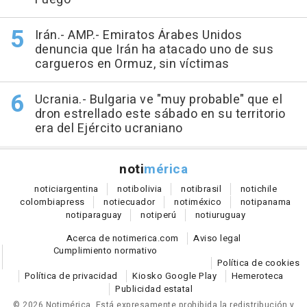
Irán.- AMP.- Emiratos Árabes Unidos
denuncia que Irán ha atacado uno de sus
cargueros en Ormuz, sin víctimas
Ucrania.- Bulgaria ve "muy probable" que el
dron estrellado este sábado en su territorio
era del Ejército ucraniano
noti
mérica
notici
argentina
noti
bolivia
noti
brasil
noti
chile
colombia
press
noti
ecuador
noti
méxico
noti
panama
noti
paraguay
noti
perú
noti
uruguay
Acerca de notimerica.com
Aviso legal
Cumplimiento normativo
Política de cookies
Política de privacidad
Kiosko Google Play
Hemeroteca
Publicidad estatal
© 2026 Notimérica.
Está expresamente prohibida la redistribución y