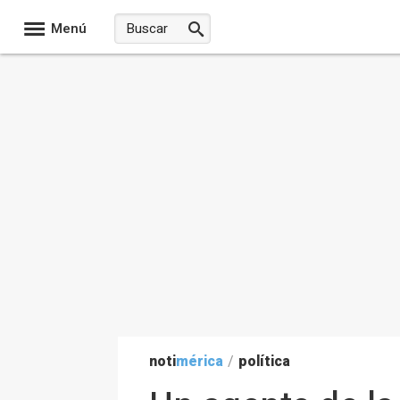
Menú
noti
mérica
/
política