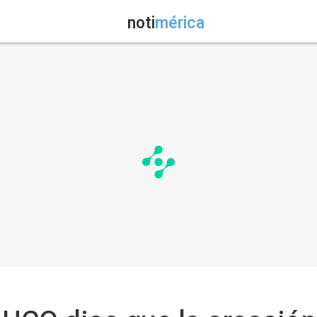
noti
mérica