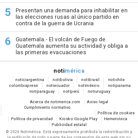
Presentan una demanda para inhabilitar en
las elecciones rusas al único partido en
contra de la guerra de Ucrania
Guatemala.- El volcán de Fuego de
Guatemala aumenta su actividad y obliga a
las primeras evacuaciones
noti
mérica
notici
argentina
noti
bolivia
noti
brasil
noti
chile
colombia
press
noti
ecuador
noti
méxico
noti
panama
noti
paraguay
noti
perú
noti
uruguay
Acerca de notimerica.com
Aviso legal
Cumplimiento normativo
Política de cookies
Política de privacidad
Kiosko Google Play
Hemeroteca
Publicidad estatal
© 2026 Notimérica.
Está expresamente prohibida la redistribución y
la redifusión de todo o parte de los contenidos de esta web sin su