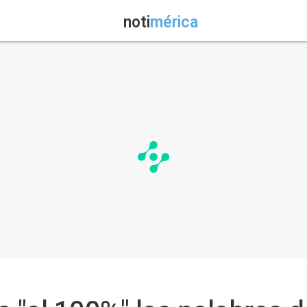
noti
mérica