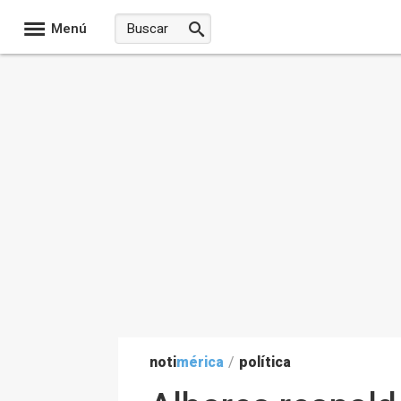
Menú
noti
mérica
/
política