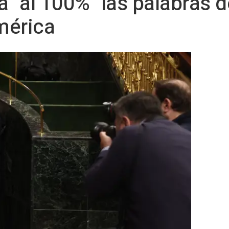
 "al 100%" las palabras d
mérica