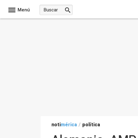
Menú
noti
mérica
/
política