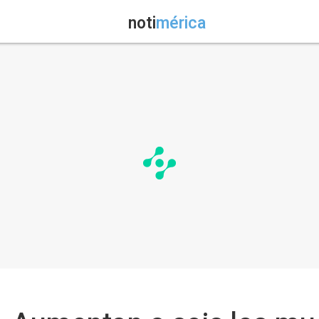
noti
mérica